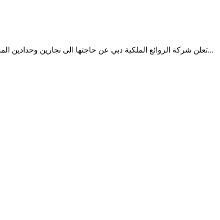
تعلن شركة الروائع الملكية دبي عن حاجتها الى نجارين وحدادين المسلح زيارات الاقامة علي حساب العامل بالتقسيط رواتب من 2000 الى 2500 حسب الكفاءات سكن ومواصلات علي الشركة لا يوجد أي است...