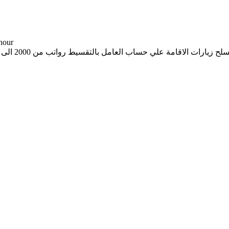
-- د.إ 