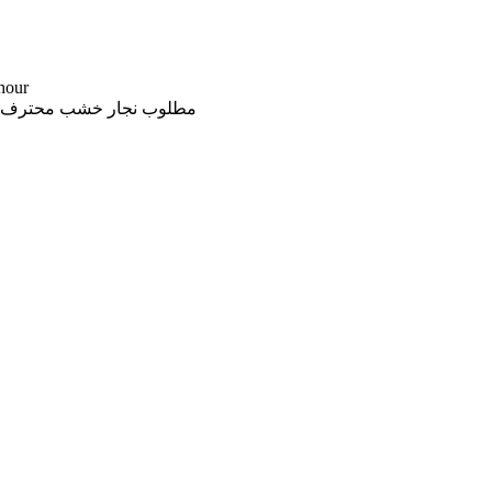
-- د.إ 
مطلوب نجار خشب محترف لديه القدر