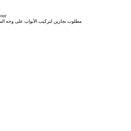
-- د.إ
مطلوب نجارين لتركيب الأبواب على وجه السرعة شرط وجود اقام