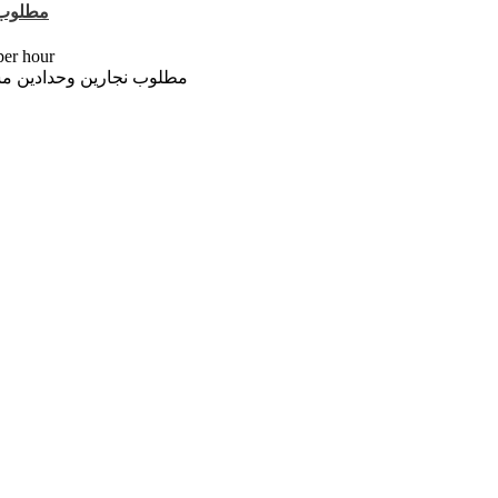
مطلوب 
-- د.إ r hour
مطلوب نجارين وحدادين مسلح ل