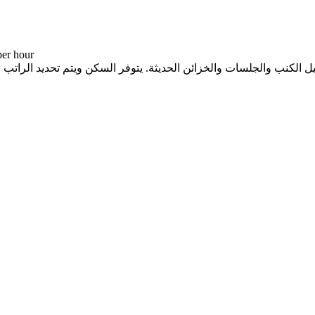
-- د.إ r hour
كنب والجلسات والخزائن الحديثة. يتوفر السكن ويتم تحديد الراتب والاقامة 