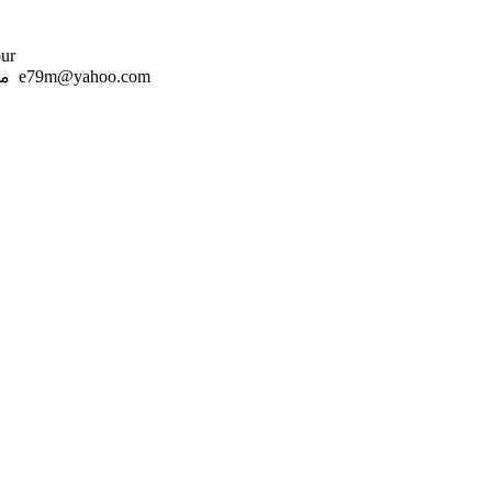
hour
مطلوب معلم سيراميك خبرة للعمل لدينا واتساب: 00 971 55 123 535 e79m@yahoo.com