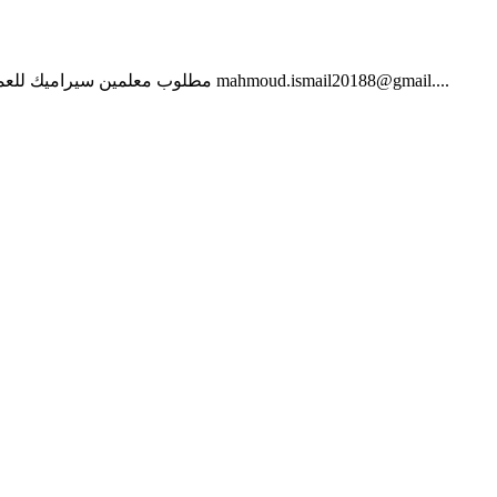
مطلوب معلمين سيراميك للعمل بشركة داخل أبوظبي راتب يبدأ من 2000 الى 2500 يحدد بعد العمل بيومين متوفر سكن ومواصلات 011 971 56 176 8883 البريد الالكتروني mahmoud.ismail20188@gmail....