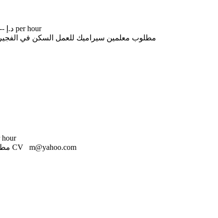
-- د.إ per hour
مطلوب معلمين سيراميك للعمل السكن في الفجيرة السكن والمواصلات على الشركة راتب شهري 00 971 58 684 6675
 per hour
مطلوب نجارين وحدادين للعمل في شركة مقاولات ب دبي الرجاء ارسال CV m@yahoo.com