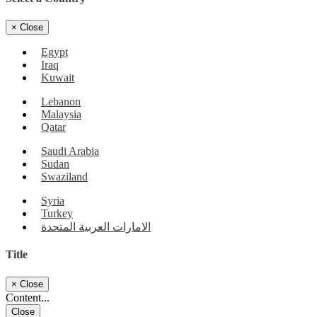
×
Close
Egypt
Iraq
Kuwait
Lebanon
Malaysia
Qatar
Saudi Arabia
Sudan
Swaziland
Syria
Turkey
الامارات العربية المتحدة
Title
×
Close
Content...
Close