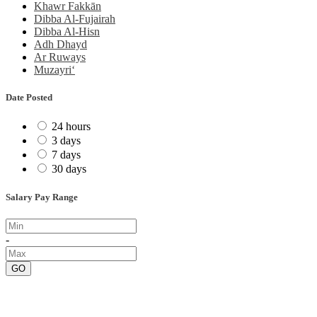
Khawr Fakkān
Dibba Al-Fujairah
Dibba Al-Hisn
Adh Dhayd
Ar Ruways
Muzayri‘
Date Posted
24 hours
3 days
7 days
30 days
Salary Pay Range
-
GO