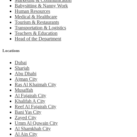
Marketing & Communication
Babysitting & Nanny Work
Human Resources
Medical & Healthcare
Tourism & Restaurants
Transportation & Logistics
Teachers & Education
Head of the Department
Locations
Dubai
Sharjah
Abu Dhabi
Ajman City
Ras Al Khaimah City
Musaffah
Al Fujairah City
Khalifah A City
Reef Al Fujairah City
Bani Yas City
Zayed City
Umm Al Quwain City
Al Shamkhah City
Al Ain City