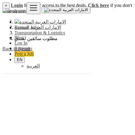
Login
for faster access to the best deals.
Click here
if you don't
×
have an account.
Browse Jobs
الامارات العربية المتحدة
Transportation & Logistics
Blog
مطلوب سائقين لفندق
Log In
Register
Back to Results
Post a Job
EN
العربية