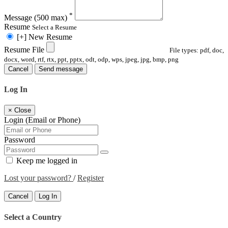
*
Message
(500 max)
Resume
Select a Resume
[+] New Resume
Resume File
File types: pdf, doc,
docx, word, rtf, rtx, ppt, pptx, odt, odp, wps, jpeg, jpg, bmp, png
Cancel
Send message
Log In
×
Close
Login (Email or Phone)
Password
Keep me logged in
Lost your password?
/
Register
Cancel
Log In
Select a Country