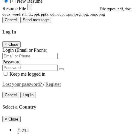
[+] New Resume
Resume File
File types: pdf, doc,
docx, word, rtf, rtx, ppt, pptx, odt, odp, wps, jpeg, jpg, bmp, png
Cancel
Send message
Log In
×
Close
Login (Email or Phone)
Password
Keep me logged in
Lost your password?
/
Register
Cancel
Log In
Select a Country
×
Close
Egypt