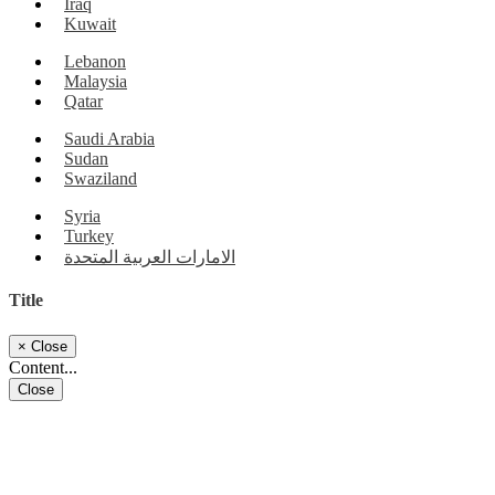
Iraq
Kuwait
Lebanon
Malaysia
Qatar
Saudi Arabia
Sudan
Swaziland
Syria
Turkey
الامارات العربية المتحدة
Title
×
Close
Content...
Close