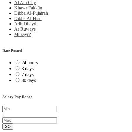
Al Ain City
Khawr Fakkān
Dibba Al-Fujairah
Dibba Al-Hisn
Adh Dhayd
Ar Ruways
Muzayri‘
Date Posted
24 hours
3 days
7 days
30 days
Salary Pay Range
-
GO