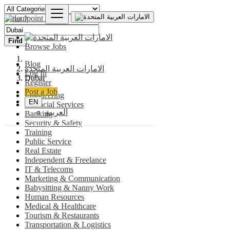
Find
Browse Jobs
Blog
الامارات العربية المتحدة
Log In
Dubai
Register
Post a Job
Engineering
EN
Financial Services
العربية
Banking
Security & Safety
Training
Public Service
Real Estate
Independent & Freelance
IT & Telecoms
Marketing & Communication
Babysitting & Nanny Work
Human Resources
Medical & Healthcare
Tourism & Restaurants
Transportation & Logistics