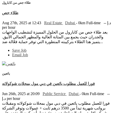
طلاء جص من كابارول
طلاء جص
-- د.إ
Full-time
- 0km
Dubai
Real Estate
Aug 27th, 2025 at 12:43
per hour
يعد طلاء جص من كابارول من الحلول المميزة لتشطيب الواجهات
والجدران حيث يجمع بين المتانة العالية والمظهر الجمالي الأنيق.
يتميز هذا الطلاء بتركيبته المتطورة التي توفر حماية فعّالة ضد...
Save Job
Email Job
بائعين
فورا للعمل مطلوب بائعين في دبي مول بمحلات شوكولاته
Jun 26th, 2025 at 20:09
Public Service
Dubai
- 0km
Full-time
--
د.إ per hour
فورا للعمل مطلوب بائعين في دبي مول بمحلات شوكولاته ومقبلات
برواتب شهرية تبدأ من 3500 درهم ثابت + عمولات وتوفر الشركة
(سكن اقامة مواصلات إجازة سنوية) يفضل أن يكون المتقدم على