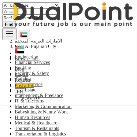
Find
الامارات العربية المتحدة
Reef Al Fujairah City
Engineering
Browse Jobs
Financial Services
Banking
Blog
Security & Safety
Log In
Training
Register
Public Service
Post a Job
Real Estate
EN
Independent & Freelance
العربية
IT & Telecoms
Marketing & Communication
Babysitting & Nanny Work
Human Resources
Medical & Healthcare
Tourism & Restaurants
Transportation & Logistics