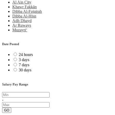
Al Ain City
Khawr Fakkān
Dibba Al-Fujairah
Dibba Al-Hisn
Adh Dhayd
Ar Ruways
Muzayri‘
Date Posted
24 hours
3 days
7 days
30 days
Salary Pay Range
-
GO