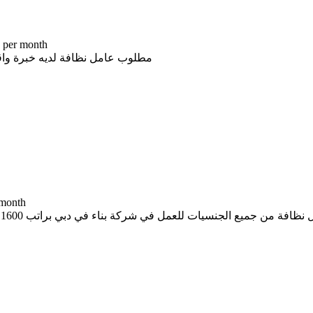
-- د.إ per month
مطلوب عامل نظافة لديه خبرة واقامة سار
-- د.إ th
للعمل في شركة بناء في دبي براتب 1600 درهم النقل والاقامةو التأشيرة من قبل الشركة 00 971 52 357 9546