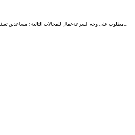
مطلوب على وجه السرعةعمال للمجالات التالية : مساعدين تعبئة وعمال تحميل وتنزيل وغسالي الصحون ومساعدين عامين لشركتنا في دبي. سيتم توفير الاقامة والتأشيرة من قبل الشركة. سيتم تحديد الر...