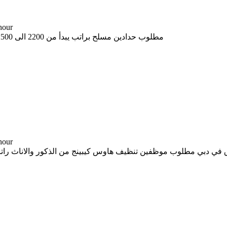
-- د.إ 
مطلوب حدادين مسلح براتب يبدأ من 2200 الى 2500 علي حسب المهارة بشرط أن يوجد اقامة سارية +971 58 988 8951
-- د.إ 