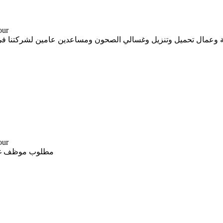
-- د.
-- د.
مطلوب موظف غسيل و