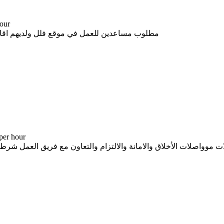
-- د.إ
مطلوب مساعدين للعمل في موقع فلل ولديهم اقامة براتب 1200 + سكن + مواصلات في إمارة دبي 
-- د.إ er hour