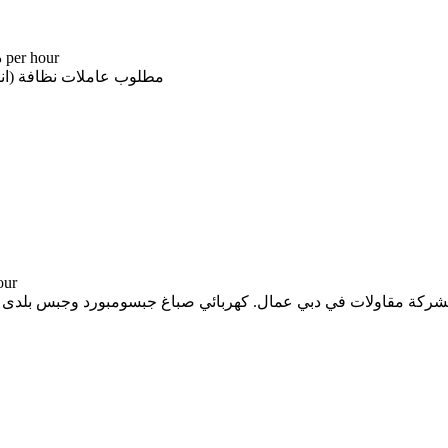
-- د.إ per hour
مطلوب عاملات نظافة (اناث) للعم
-- د.
ة مقاولات في دبي عمال. كهربائي صباغ جبسومبورد وجبس بلدى بنا طابوق وم