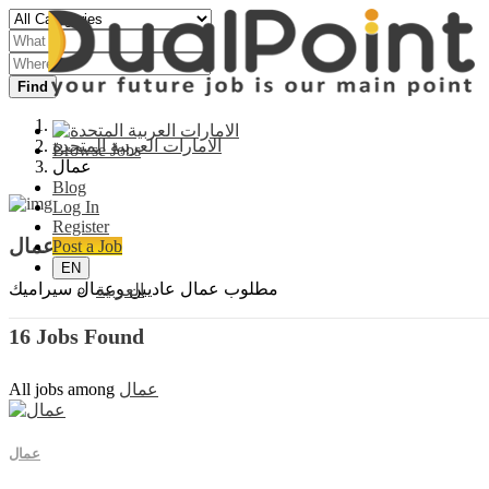
Find
الامارات العربية المتحدة
Browse Jobs
عمال
Blog
Log In
Register
عمال
Post a Job
EN
مطلوب عمال عاديين وعمال سيراميك
العربية
16 Jobs Found
عمال
All jobs among
عمال