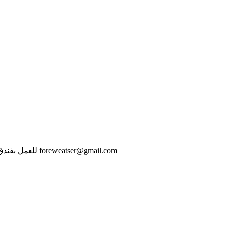
للعمل بفندق في دبي مطلوب موظفين تنظيف هاوس كيبينج من الذكور والاناث راتب 4000 درهم وتوفير سكن وانتقال الفندق أيضا يقدم الطعام للعاملين foreweatser@gmail.com