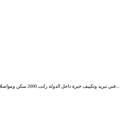
فني تبريد وتكييف خبرة داخل الدولة راتب 2000 سكن ومواصلات موواصلات الأخلاق والامانة والالتزام والتعاون مع فريق العمل شرط أساسي العمل لدى شركة مقاولات وصيانة عامة التواصل من الساع...