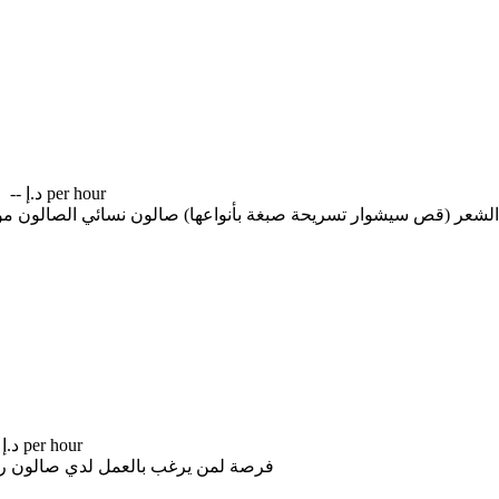
e
-- د.إ per hour
 (قص سيشوار تسريحة صبغة بأنواعها) صالون نسائي الصالون موجود في أب
-- د.إ per hour
فرصة لمن يرغب بالعمل لدي صالون راقي بدكير