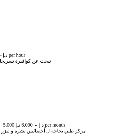
-- د.إ per hour
نبحث عن كوافيرة تسريحات خاص الشعر ف
e
5,000 د.إ - 6,000 د.إ per month
مركز طبي بحاجة ل أخصائيين بشرة و ليزر و حجامة ر