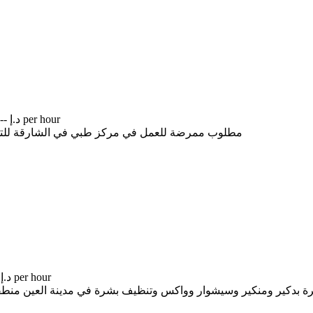
-- د.إ per hour
مطلوب ممرضة للعمل في مركز طبي في الشارقة للتواصل يرجى 
-- د.إ per hour
ر ومنكير وسيشوار وواكس وتنظيف بشرة في مدينة العين منطقة الوقن الراتب 2000 درهم مع السكن وال