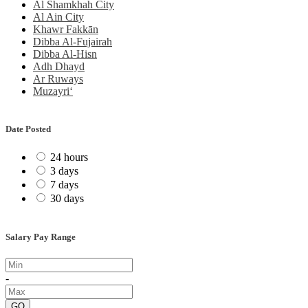
Al Shamkhah City
Al Ain City
Khawr Fakkān
Dibba Al-Fujairah
Dibba Al-Hisn
Adh Dhayd
Ar Ruways
Muzayri‘
Date Posted
24 hours
3 days
7 days
30 days
Salary Pay Range
-
GO