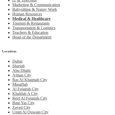
IT & Telecoms
Marketing & Communication
Babysitting & Nanny Work
Human Resources
Medical & Healthcare
Tourism & Restaurants
Transportation & Logistics
Teachers & Education
Head of the Department
Locations
Dubai
Sharjah
Abu Dhabi
Ajman City
Ras Al Khaimah City
Musaffah
Al Fujairah City
Khalifah A City
Reef Al Fujairah City
Bani Yas City
Zayed City
Umm Al Quwain City