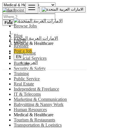
Find
Browse Jobs
Blog
الامارات العربية المتحدة
Log In
Medical & Healthcare
Register
Post a Job
Engineering
EN
Financial Services
العربية
Banking
Security & Safety
Training
Public Service
Real Estate
Independent & Freelance
IT & Telecoms
Marketing & Communication
Babysitting & Nanny Work
Human Resources
Medical & Healthcare
Tourism & Restaurants
Transportation & Logistics