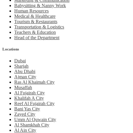
Marketing & Communication
Babysitting & Nanny Work
Human Resources
Medical & Healthcare
Tourism & Restaurants
Transportation & Logistics
Teachers & Education
Head of the Department
Locations
Dubai
Sharjah
Abu Dhabi
Ajman City
Ras Al Khaimah City
Musaffah
Al Fujairah City
Khalifah A City
Reef Al Fujairah City
Bani Yas City
Zayed City
Umm Al Quwain City
Al Shamkhah City
Al Ain City