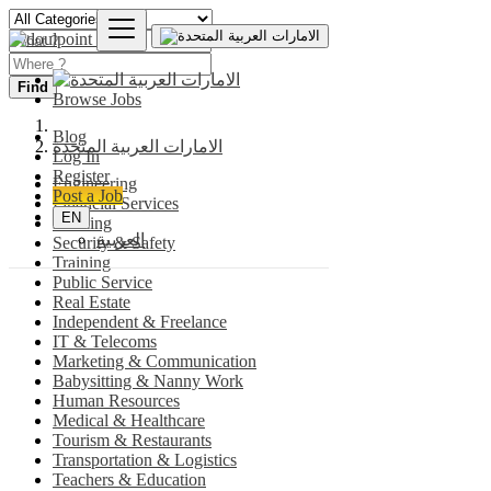
Find
Browse Jobs
Blog
الامارات العربية المتحدة
Log In
Register
Engineering
Post a Job
Financial Services
EN
Banking
العربية
Security & Safety
Training
Public Service
Real Estate
Independent & Freelance
IT & Telecoms
Marketing & Communication
Babysitting & Nanny Work
Human Resources
Medical & Healthcare
Tourism & Restaurants
Transportation & Logistics
Teachers & Education