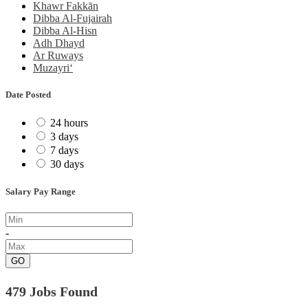
Khawr Fakkān
Dibba Al-Fujairah
Dibba Al-Hisn
Adh Dhayd
Ar Ruways
Muzayri‘
Date Posted
24 hours
3 days
7 days
30 days
Salary Pay Range
-
GO
479 Jobs Found