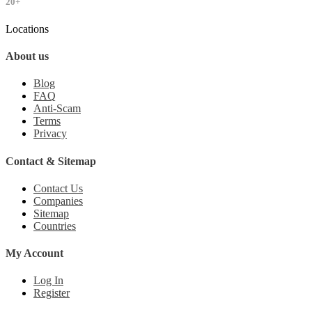
20+
Locations
About us
Blog
FAQ
Anti-Scam
Terms
Privacy
Contact & Sitemap
Contact Us
Companies
Sitemap
Countries
My Account
Log In
Register