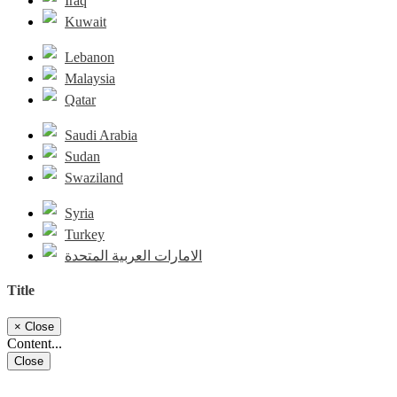
Iraq
Kuwait
Lebanon
Malaysia
Qatar
Saudi Arabia
Sudan
Swaziland
Syria
Turkey
الامارات العربية المتحدة
Title
×
Close
Content...
Close