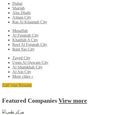
Dubai
Sharjah
Abu Dhabi
Ajman City
Ras Al Khaimah City
Musaffah
Al Fujairah City
Khalifah A City
Reef Al Fujairah City
Bani Yas City
Zayed City
Umm Al Quwain City
Al Shamkhah City
Al Ain City
More cities »
Add your Resume
Featured
Companies
View more