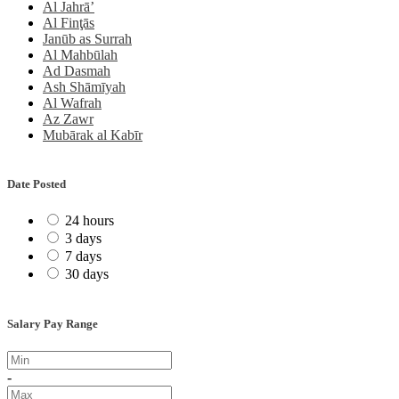
Al Jahrā’
Al Finţās
Janūb as Surrah
Al Mahbūlah
Ad Dasmah
Ash Shāmīyah
Al Wafrah
Az Zawr
Mubārak al Kabīr
Date Posted
24 hours
3 days
7 days
30 days
Salary Pay Range
-