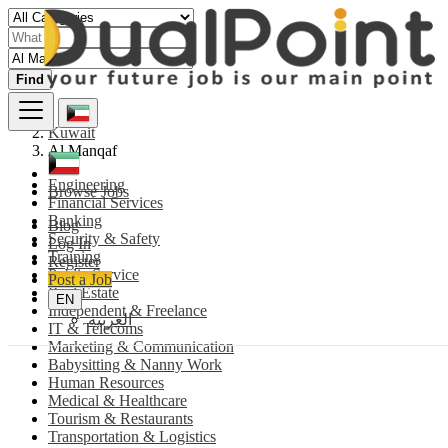
Find
Kuwait
Al Manqaf
Engineering
Browse Jobs
Financial Services
Banking
Blog
Security & Safety
Log In
Training
Register
Public Service
Post a Job
Real Estate
EN
Independent & Freelance
العربية
IT & Telecoms
Marketing & Communication
Babysitting & Nanny Work
Human Resources
Medical & Healthcare
Tourism & Restaurants
Transportation & Logistics