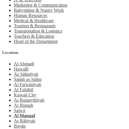
Marketing & Communication
Babysitting & Nanny Work
Human Resources
Medical & Healthcare
Tourism & Restaurants
Transportation & Logistics
Teachers & Education
Head of the Department
Locations
Al Aḩmadī
Ḩawallī
As Sālimīyah
Şabāḩ as Sālim
Al Farwānīyah
Al Faḩāḩīl
Kuwait City
Ar Rumaythīyah
Ar Riqqah
Salwá
Al Manqaf
Ar Rābiyah
Bayān