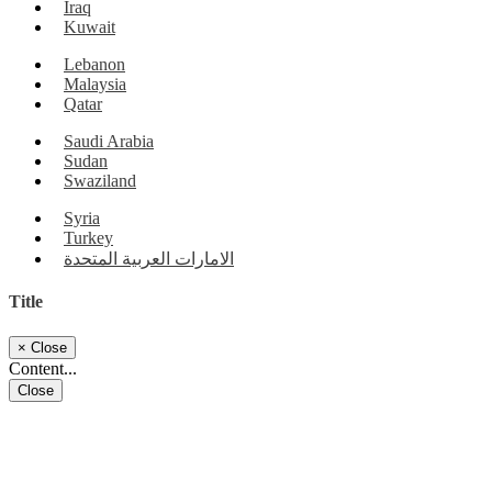
Iraq
Kuwait
Lebanon
Malaysia
Qatar
Saudi Arabia
Sudan
Swaziland
Syria
Turkey
الامارات العربية المتحدة
Title
×
Close
Content...
Close