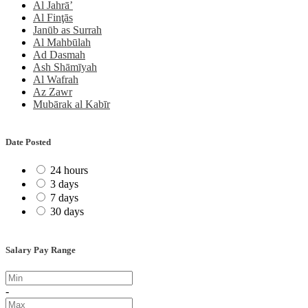
Al Jahrā’
Al Finţās
Janūb as Surrah
Al Mahbūlah
Ad Dasmah
Ash Shāmīyah
Al Wafrah
Az Zawr
Mubārak al Kabīr
Date Posted
24 hours
3 days
7 days
30 days
Salary Pay Range
-