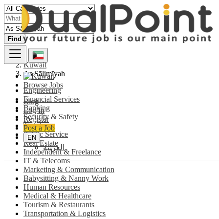
Find
Kuwait
As Sālimīyah
Browse Jobs
Engineering
Financial Services
Blog
Banking
Log In
Security & Safety
Register
Training
Post a Job
Public Service
EN
Real Estate
العربية
Independent & Freelance
IT & Telecoms
Marketing & Communication
Babysitting & Nanny Work
Human Resources
Medical & Healthcare
Tourism & Restaurants
Transportation & Logistics