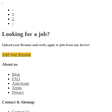
‹
1
2
›
Looking for a job?
Upload your Resume and easily apply to jobs from any device!
Add your Resume
About us
Blog
FAQ
Anti-Scam
Terms
Privacy
Contact & Sitemap
Contact Us