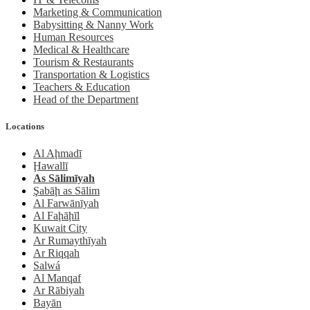
Marketing & Communication
Babysitting & Nanny Work
Human Resources
Medical & Healthcare
Tourism & Restaurants
Transportation & Logistics
Teachers & Education
Head of the Department
Locations
Al Aḩmadī
Ḩawallī
As Sālimīyah
Şabāḩ as Sālim
Al Farwānīyah
Al Faḩāḩīl
Kuwait City
Ar Rumaythīyah
Ar Riqqah
Salwá
Al Manqaf
Ar Rābiyah
Bayān