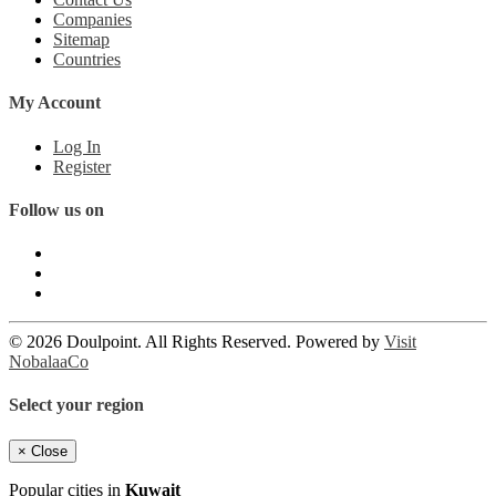
Companies
Sitemap
Countries
My Account
Log In
Register
Follow us on
© 2026 Doulpoint. All Rights Reserved. Powered by
Visit
NobalaaCo
Select your region
×
Close
Popular cities in
Kuwait